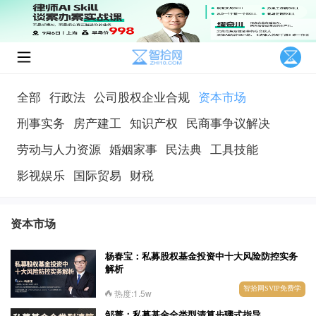
全部
行政法
公司股权企业合规
资本市场
刑事实务
房产建工
知识产权
民商事争议解决
劳动与人力资源
婚姻家事
民法典
工具技能
影视娱乐
国际贸易
财税
资本市场
杨春宝：私募股权基金投资中十大风险防控实务
解析
智拾网SVIP免费学
热度:1.5w
邹菁：私募基金全类型清算步骤式指导