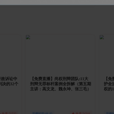
智拾网Heidi
行政诉讼中
【免费直播】尚权刑辩团队:11大
【免
刑辩无罪标杆案例全拆解（第五期
护全
主讲：高文龙、魏永坤、张三毛）
权的
热度:51532
开播时间:08-05
热度:54344
开播时间