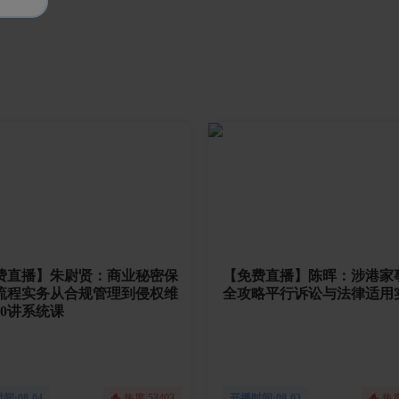
费直播】朱尉贤：商业秘密保
【免费直播】陈晖：涉港家
流程实务从合规管理到侵权维
全攻略平行诉讼与法律适用
10讲系统课
:08-04
热度:53403
开播时间:08-03
热度