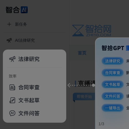
新任务
AI法律研究
AI法律检索
首页
课程
导师
AI文书&合同起草
AI合同&文件审查
直播课程
更多工具
即将开始
超级文件助手
智合AI Skill中心(内测申请)
1/3