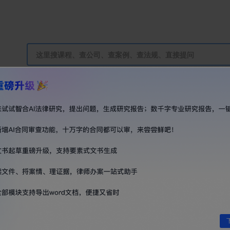
VIP会员
直播
训练营
智合AI免费使用
证
今天18:30
进入直播间
【免费直播】武昊：离岸信托个税
新规政策解读及实操问题分析