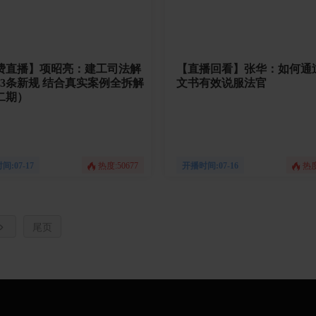
费直播】项昭亮：建工司法解
【直播回看】张华：如何通
规 结合真实案例全拆解
文书有效说服法官
二期）
:07-17
热度:50677
开播时间:07-16
热度
尾页