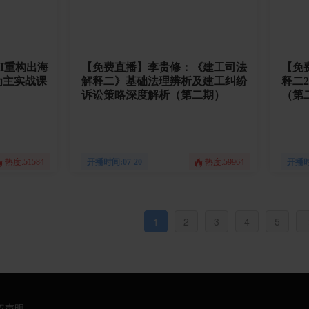
I重构出海
【免费直播】李贵修：《建工司法
【免
为主实战课
解释二》基础法理辨析及建工纠纷
释二23条新
诉讼策略深度解析（第二期）
（第
热度:51584
开播时间:07-20
热度:59964
开播时间
1
2
3
4
5
权声明