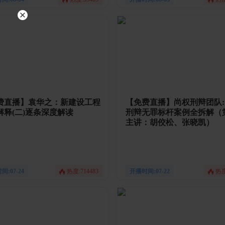
费直播】袁华之：新建设工程
【免费直播】尚权刑辩团队:
解释(二)逐条深度解读
刑辩无罪标杆案例全拆解（
主讲：胡佼松、张晓凯）
:07-24
热度:714483
开播时间:07-22
热度