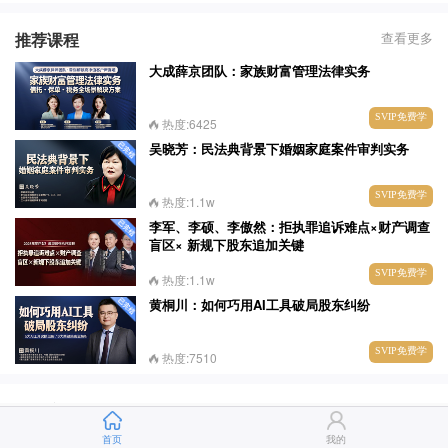
推荐课程
查看更多
大成薛京团队：家族财富管理法律实务
SVIP免费学
热度:6425
吴晓芳：民法典背景下婚姻家庭案件审判实务
SVIP免费学
热度:1.1w
李军、李硕、李傲然：拒执罪追诉难点×财产调查
盲区× 新规下股东追加关键
SVIP免费学
热度:1.1w
黄桐川：如何巧用AI工具破局股东纠纷
SVIP免费学
热度:7510
刑事实务
查看更多
首页
我的