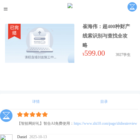
崔海伟：超400种财产
线索识别与查找全攻
略
599.00
¥
3927学生
详情
目录
上架时间：2025/5/14
【智拾网好礼】智合AI免费使用：
https://www.zhi10.com/page/zhiheaireview
学习有效期: 365天
Daniel
2025-10-13