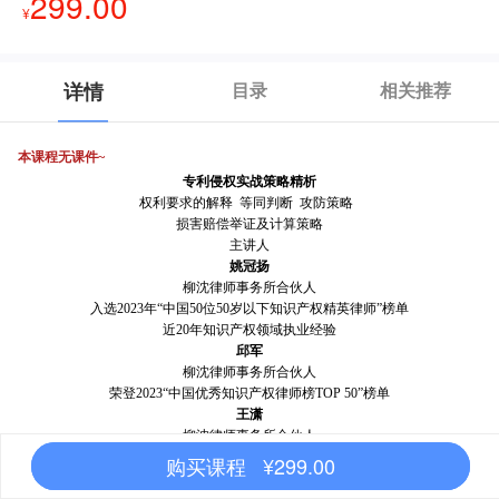
299.00
¥
详情
目录
相关推荐
本课程无课件~
专利侵权实战策略精析
权利要求的解释 等同判断 攻防策略
损害赔偿举证及计算策略
主讲人
姚冠扬
柳沈律师事务所合伙人
入选2023年“中国50位50岁以下知识产权精英律师”榜单
近20年知识产权领域执业经验
邱军
柳沈律师事务所合伙人
荣登2023“中国优秀知识产权律师榜TOP 50”榜单
王潇
柳沈律师事务所合伙人
近10年专利侵权案件执业经验
购买课程 ¥299.00
一、姚冠扬
：专利侵权损害赔偿举证与计算策略