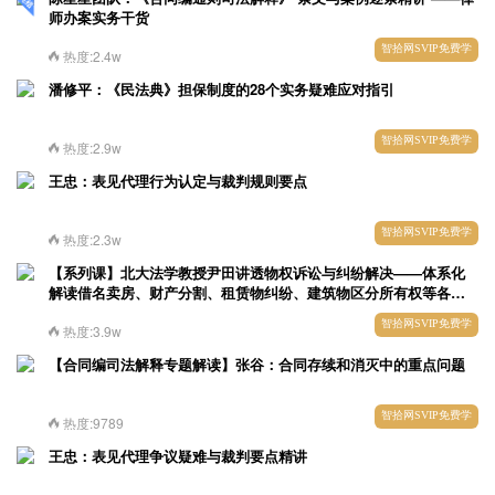
师办案实务干货
智拾网SVIP免费学
热度:2.4w
潘修平：《民法典》担保制度的28个实务疑难应对指引
智拾网SVIP免费学
热度:2.9w
王忠：表见代理行为认定与裁判规则要点
智拾网SVIP免费学
热度:2.3w
【系列课】北大法学教授尹田讲透物权诉讼与纠纷解决——体系化
解读借名卖房、财产分割、租赁物纠纷、建筑物区分所有权等各类
物权争议
智拾网SVIP免费学
热度:3.9w
【合同编司法解释专题解读】张谷：合同存续和消灭中的重点问题
智拾网SVIP免费学
热度:9789
王忠：表见代理争议疑难与裁判要点精讲