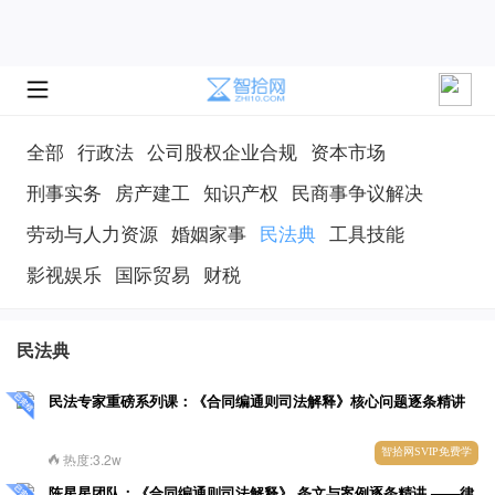
全部
行政法
公司股权企业合规
资本市场
刑事实务
房产建工
知识产权
民商事争议解决
劳动与人力资源
婚姻家事
民法典
工具技能
影视娱乐
国际贸易
财税
民法典
民法专家重磅系列课：《合同编通则司法解释》核心问题逐条精讲
智拾网SVIP免费学
热度:3.2w
陈星星团队：《合同编通则司法解释》 条文与案例逐条精讲 ——律