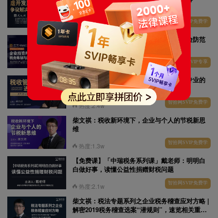
智拾网SVIP免费学
热度:8533
胡颖绮：企业投资并购中的税务筹划与风险防范
智拾网SVIP专享
热度:1w
柴文祺：税收管理进阶三部曲——成为更专业的
税务律师
智拾网SVIP免费学
热度:2.4w
柴文祺：税收新环境下，企业与个人的节税新思
维
智拾网SVIP免费学
热度:1.3w
【免费课】「中瑞税务系列课」戴老师：明明白
白做好事，读懂公益性捐赠财税问题
智拾网SVIP免费学
热度:2.1w
柴文祺：税法专题系列之企业税务稽查应对方略 |
解密2019税务稽查选案“潜规则”，速览相关重点