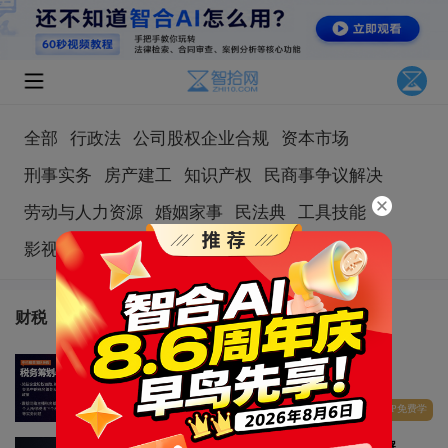
全部
行政法
公司股权企业合规
资本市场
刑事实务
房产建工
知识产权
民商事争议解决
劳动与人力资源
婚姻家事
民法典
工具技能
影视娱乐
国际贸易
财税
财税
胡颖绮：税务筹划与风险防控实务指引
智拾网SVIP免费学
热度:1.7w
武礼斌：虚开发票类案件争议解决实务详解