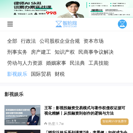
全部
行政法
公司股权企业合规
资本市场
刑事实务
房产建工
知识产权
民商事争议解决
劳动与人力资源
婚姻家事
民法典
工具技能
影视娱乐
国际贸易
财税
影视娱乐
王军：影视投融资交易模式与著作权侵权证据可
视化精解丨从投融资到创作的逻辑与方法
智拾网SVIP免费学
热度:1.7w
「韬安泛娱乐系列课第7讲」李景健：如何成为合