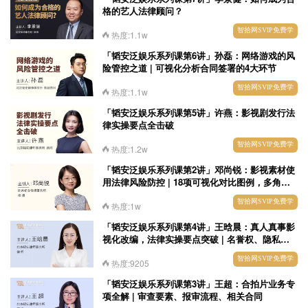
格的艺人法律顾问？
智拾网SVIP免费学
热度:1.1w
「韬安泛娱乐系列课第6讲」孙磊：网络游戏的风
险管控之道 | 可视化分析合同签署的4大环节
智拾网SVIP免费学
热度:1.1w
「韬安泛娱乐系列课第5讲」许燕：影视剧发行法
律实操要点全击破
智拾网SVIP免费学
热度:1.2w
「韬安泛娱乐系列课第2讲」邓尚锐：影视素材使
用法律风险防控 | 18项可视化对比图例，多角度
深挖实务
智拾网SVIP免费学
热度:1w
「韬安泛娱乐系列课第4讲」王晗晨：真人真事影
视化改编，法律实操要点突破 | 名誉权、隐私
权、著作权、合理限度
智拾网SVIP免费学
热度:9205
「韬安泛娱乐系列课第3讲」王超：合拍片业务专
项全解 | 审查要素、报审流程、相关合同