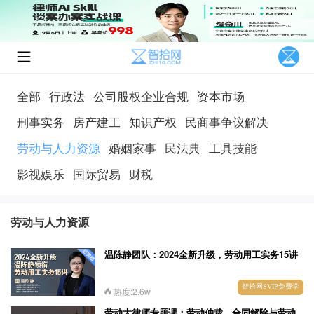
全部
行政法
公司股权企业合规
资本市场
刑事实务
房产建工
知识产权
民商事争议解决
劳动与人力资源
婚姻家事
民法典
工具技能
影视娱乐
国际贸易
财税
劳动与人力资源
温陈静团队：2024全新升级，劳动用工实务15讲
智拾网SVIP免费学
热度:2.6w
劳动大律师专题课：劳动仲裁、合同解除与劳动