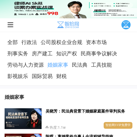
全部
行政法
公司股权企业合规
资本市场
刑事实务
房产建工
知识产权
民商事争议解决
劳动与人力资源
婚姻家事
民法典
工具技能
影视娱乐
国际贸易
财税
婚姻家事
吴晓芳：民法典背景下婚姻家庭案件审判实务
智拾网SVIP免费学
热度:1.1w
陈晖：离婚案件当事人全流程辅导指南