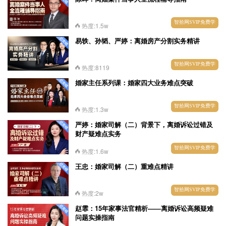
智拾网SVIP免费学
热度:1.5w
易轶、孙韬、严婷：离婚房产分割实务精讲
智拾网SVIP免费学
热度:8119
婚家主任系列课：婚家四大业务难点突破
智拾网SVIP免费学
热度:1.3w
严婷：婚家司解（二）背景下，离婚诉讼过错及
财产疑难点实务
智拾网SVIP免费学
热度:1.6w
王忠：婚家司解（二）重难点精讲
智拾网SVIP免费学
热度:2w
赵霏：15年家事法官精析——离婚诉讼高频疑难
问题实操指南