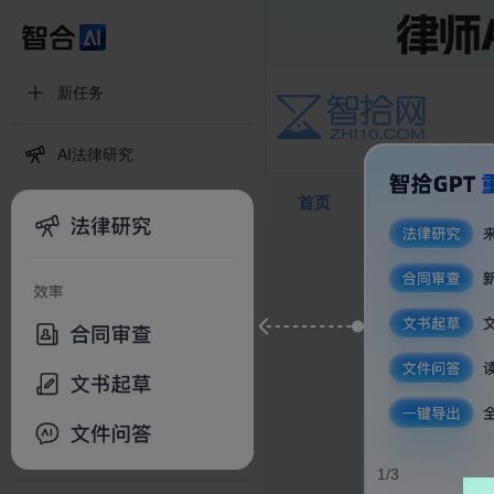
新任务
AI法律研究
AI法律检索
首页
课程
导师
AI文书&合同起草
AI合同&文件审查
更多工具
超级文件助手
智合AI Skill中心(内测申请)
1/3