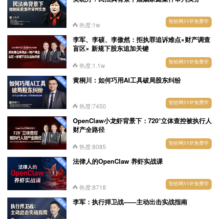
智拾网SVIP免费学
热度:1w
李军、李硕、李傲然：拒执罪追诉难点×财产调查
盲区× 新规下股东追加关键
智拾网SVIP免费学
热度:1.1w
黄桐川：如何巧用AI工具破局股东纠纷
智拾网SVIP免费学
热度:7450
OpenClaw小龙虾背景下：720°立体查控被执行人
财产全路径
智拾网SVIP免费学
热度:8085
法律人的OpenClaw 养虾实战课
智拾网SVIP免费学
热度:8718
李军：执行捍卫战——主动出击实战指南