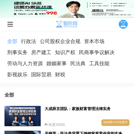
全部
行政法
公司股权企业合规
资本市场
刑事实务
房产建工
知识产权
民商事争议解决
劳动与人力资源
婚姻家事
民法典
工具技能
影视娱乐
国际贸易
财税
全部
大成薛京团队：家族财富管理法律实务
智拾网SVIP免费学
热度:6330
吴晓芳：民法典背景下婚姻家庭案件审判实务