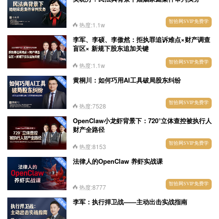
智拾网SVIP免费学
热度:1.1w
李军、李硕、李傲然：拒执罪追诉难点×财产调查
盲区× 新规下股东追加关键
智拾网SVIP免费学
热度:1.1w
黄桐川：如何巧用AI工具破局股东纠纷
智拾网SVIP免费学
热度:7528
OpenClaw小龙虾背景下：720°立体查控被执行人
财产全路径
智拾网SVIP免费学
热度:8153
法律人的OpenClaw 养虾实战课
智拾网SVIP免费学
热度:8777
李军：执行捍卫战——主动出击实战指南