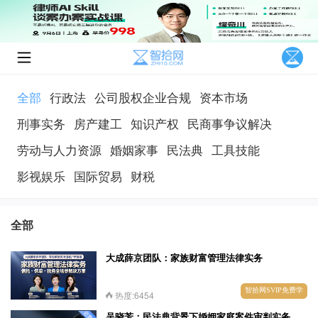
全部
行政法
公司股权企业合规
资本市场
刑事实务
房产建工
知识产权
民商事争议解决
劳动与人力资源
婚姻家事
民法典
工具技能
影视娱乐
国际贸易
财税
全部
大成薛京团队：家族财富管理法律实务
智拾网SVIP免费学
热度:6454
吴晓芳：民法典背景下婚姻家庭案件审判实务