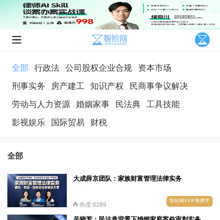
全部
行政法
公司股权企业合规
资本市场
刑事实务
房产建工
知识产权
民商事争议解决
劳动与人力资源
婚姻家事
民法典
工具技能
影视娱乐
国际贸易
财税
全部
大成薛京团队：家族财富管理法律实务
智拾网SVIP免费学
热度:6289
吴晓芳：民法典背景下婚姻家庭案件审判实务