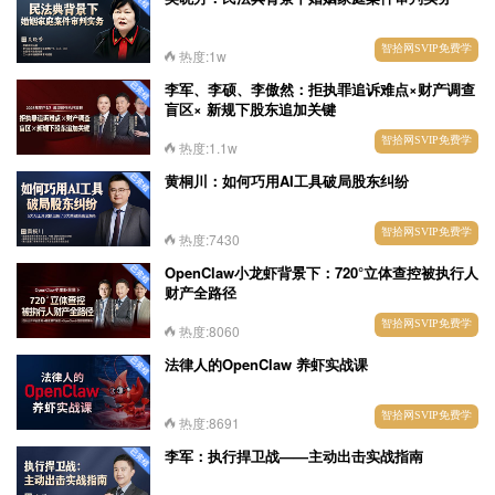
智拾网SVIP免费学
热度:1w
李军、李硕、李傲然：拒执罪追诉难点×财产调查
盲区× 新规下股东追加关键
智拾网SVIP免费学
热度:1.1w
黄桐川：如何巧用AI工具破局股东纠纷
智拾网SVIP免费学
热度:7430
OpenClaw小龙虾背景下：720°立体查控被执行人
财产全路径
智拾网SVIP免费学
热度:8060
法律人的OpenClaw 养虾实战课
智拾网SVIP免费学
热度:8691
李军：执行捍卫战——主动出击实战指南