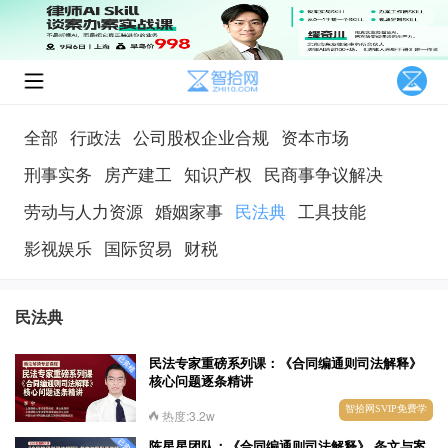
全部
行政法
公司股权企业合规
资本市场
刑事实务
房产建工
知识产权
民商事争议解决
劳动与人力资源
婚姻家事
民法典
工具技能
影视娱乐
国际贸易
财税
民法典
民法专家重磅系列课：《合同编通则司法解释》
核心问题逐条精讲
智拾网SVIP免费学
热度:3.2w
陈星星团队：《合同编通则司法解释》 条文与案