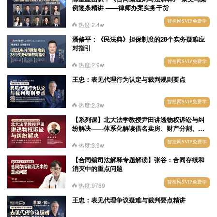
例逐条精讲 ——律师办案实务干货
智拾网SVIP免费学
热度:2.4w
潘修平：《民法典》担保制度的28个实务疑难应
对指引
智拾网SVIP免费学
热度:2.9w
王忠：表见代理行为认定与裁判规则要点
智拾网SVIP免费学
热度:2.3w
【系列课】北大法学教授尹田讲透物权诉讼与纠
纷解决——体系化解读借名卖房、财产分割、租
赁物纠纷、建筑物区分所有权等各类物权争议
智拾网SVIP免费学
热度:3.9w
【合同编司法解释专题解读】张谷：合同存续和
消灭中的重点问题
智拾网SVIP免费学
热度:9789
王忠：表见代理争议疑难与裁判要点精讲