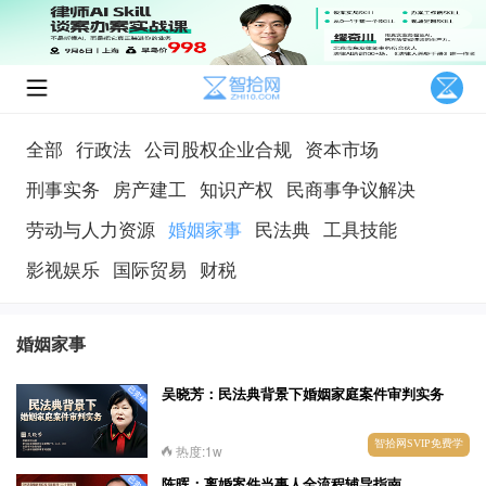
全部
行政法
公司股权企业合规
资本市场
刑事实务
房产建工
知识产权
民商事争议解决
劳动与人力资源
婚姻家事
民法典
工具技能
影视娱乐
国际贸易
财税
婚姻家事
吴晓芳：民法典背景下婚姻家庭案件审判实务
智拾网SVIP免费学
热度:1w
陈晖：离婚案件当事人全流程辅导指南