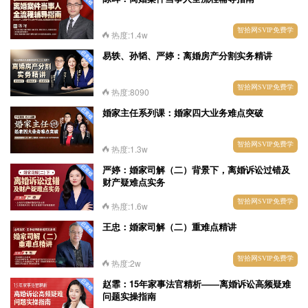
智拾网SVIP免费学
热度:1.4w
易轶、孙韬、严婷：离婚房产分割实务精讲
智拾网SVIP免费学
热度:8090
婚家主任系列课：婚家四大业务难点突破
智拾网SVIP免费学
热度:1.3w
严婷：婚家司解（二）背景下，离婚诉讼过错及
财产疑难点实务
智拾网SVIP免费学
热度:1.6w
王忠：婚家司解（二）重难点精讲
智拾网SVIP免费学
热度:2w
赵霏：15年家事法官精析——离婚诉讼高频疑难
问题实操指南