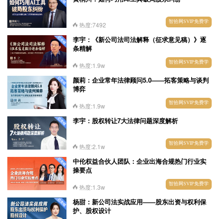
智拾网SVIP免费学
热度:7492
李宇：《新公司法司法解释（征求意见稿）》逐
条精解
智拾网SVIP免费学
热度:1.9w
颜莉：企业常年法律顾问5.0——拓客策略与谈判
博弈
智拾网SVIP免费学
热度:1.9w
李宇：股权转让7大法律问题深度解析
智拾网SVIP免费学
热度:2.1w
中伦权益合伙人团队：企业出海合规热门行业实
操要点
智拾网SVIP免费学
热度:1.3w
杨甜：新公司法实战应用——股东出资与权利保
护、股权设计