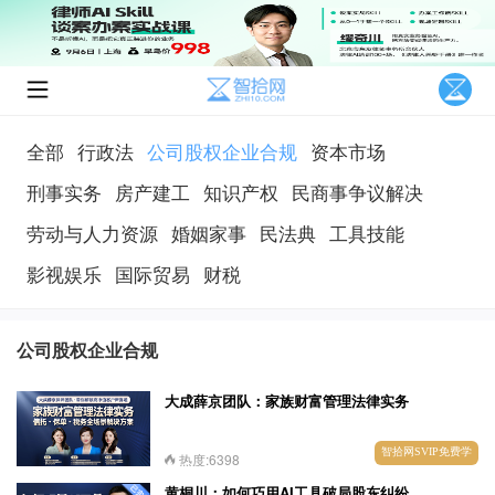
全部
行政法
公司股权企业合规
资本市场
刑事实务
房产建工
知识产权
民商事争议解决
劳动与人力资源
婚姻家事
民法典
工具技能
影视娱乐
国际贸易
财税
公司股权企业合规
大成薛京团队：家族财富管理法律实务
智拾网SVIP免费学
热度:6398
黄桐川：如何巧用AI工具破局股东纠纷